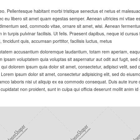
 leo. Pellentesque habitant morbi tristique senectus et netus et malesu
onec eu libero sit amet quam egestas semper. Aenean ultricies mi vitae es
ndimentum sed, commodo vitae, ornare sit amet, wisi. Aenean fermentum
 in turpis pulvinar facilisis. Ut felis. Praesent dapibus, neque id cursu
incidunt quis, accumsan porttitor, facilisis luctus, metus
luptatem accusantium doloremque laudantium, totam rem aperiam, eaque i
m ipsam voluptatem quia voluptas sit aspernatur aut odit aut fugit, se
qui dolorem ipsum quia dolor sit amet, consectetur, adipisci velit, se
orem ipsum dolor sit amet, consectetur adipisicing elit, sed do eiusmo
mco laboris nisi ut aliquip ex ea commodo consequat. Duis aute irure do
 cupidatat non proident, sunt in culpa qui officia deserunt mollit anim id