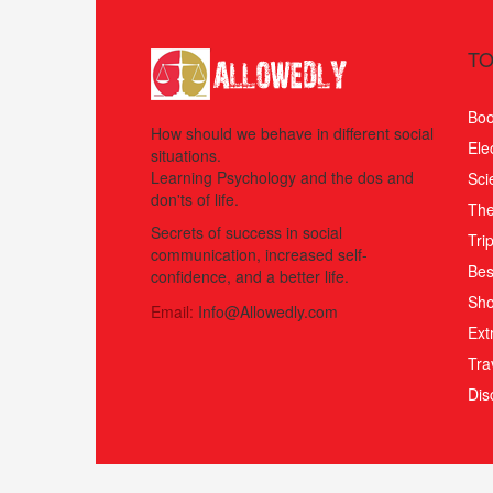
TO
Boo
How should we behave in different social
Ele
situations.
Learning Psychology and the dos and
Sci
don'ts of life.
The
Secrets of success in social
Tri
communication, increased self-
Bes
confidence, and a better life.
Sho
Email:
Info@Allowedly.com
Ext
Tra
Di