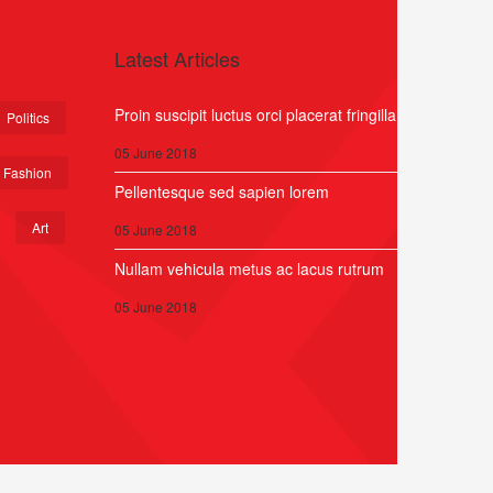
Latest Articles
Proin suscipit luctus orci placerat fringilla
Politics
05 June 2018
Fashion
Pellentesque sed sapien lorem
Art
05 June 2018
Nullam vehicula metus ac lacus rutrum
05 June 2018