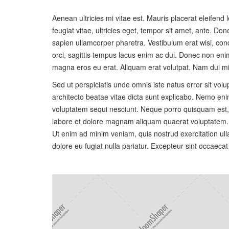
Aenean ultricies mi vitae est. Mauris placerat eleifend
feugiat vitae, ultricies eget, tempor sit amet, ante. D
sapien ullamcorper pharetra. Vestibulum erat wisi, co
orci, sagittis tempus lacus enim ac dui. Donec non enim
magna eros eu erat. Aliquam erat volutpat. Nam dui mi, t
Sed ut perspiciatis unde omnis iste natus error sit vo
architecto beatae vitae dicta sunt explicabo. Nemo eni
voluptatem sequi nesciunt. Neque porro quisquam est, 
labore et dolore magnam aliquam quaerat voluptatem. L
Ut enim ad minim veniam, quis nostrud exercitation ulla
dolore eu fugiat nulla pariatur. Excepteur sint occaecat