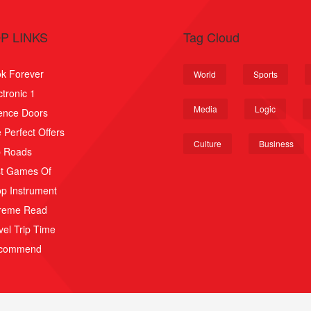
P LINKS
Tag Cloud
k Forever
World
Sports
ctronic 1
Media
Logic
ence Doors
 Perfect Offers
Culture
Business
p Roads
t Games Of
p Instrument
reme Read
vel Trip Time
scommend