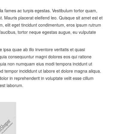
ada fames ac turpis egestas. Vestibulum tortor quam,
t. Mauris placerat eleifend leo. Quisque sit amet est et
, elit eget tincidunt condimentum, eros ipsum rutrum
s faucibus, tortor neque egestas augue, eu vulputate
psa quae ab illo inventore veritatis et quasi
d quia consequuntur magni dolores eos qui ratione
d quia non numquam eius modi tempora incidunt ut
d tempor incididunt ut labore et dolore magna aliqua.
lor in reprehenderit in voluptate velit esse cillum
 est laborum.