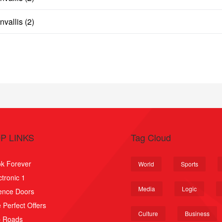
vallis (2)
P LINKS
Tag Cloud
k Forever
World
Sports
ctronic 1
Media
Logic
ence Doors
 Perfect Offers
Culture
Business
p Roads