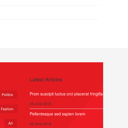
Latest Articles
Proin suscipit luctus orci placerat fringilla
Politics
05 June 2018
Fashion
Pellentesque sed sapien lorem
Art
05 June 2018