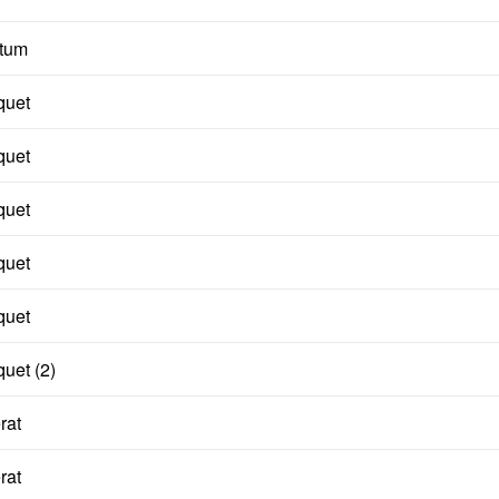
ntum
quet
quet
quet
quet
quet
quet (2)
rat
rat