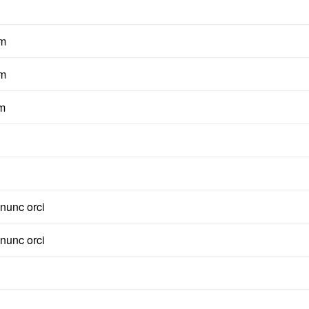
um
um
um
 nunc orci
 nunc orci