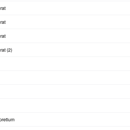
rat
rat
rat
at (2)
pretium