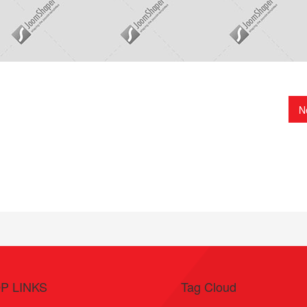
N
P LINKS
Tag Cloud