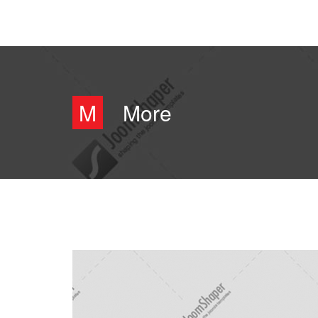
M
More