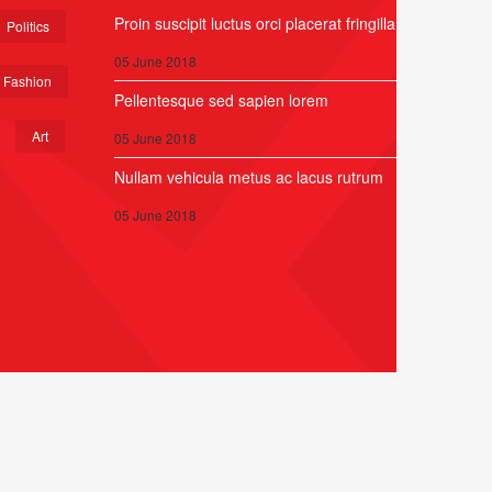
Proin suscipit luctus orci placerat fringilla
Politics
05 June 2018
Fashion
Pellentesque sed sapien lorem
Art
05 June 2018
Nullam vehicula metus ac lacus rutrum
05 June 2018