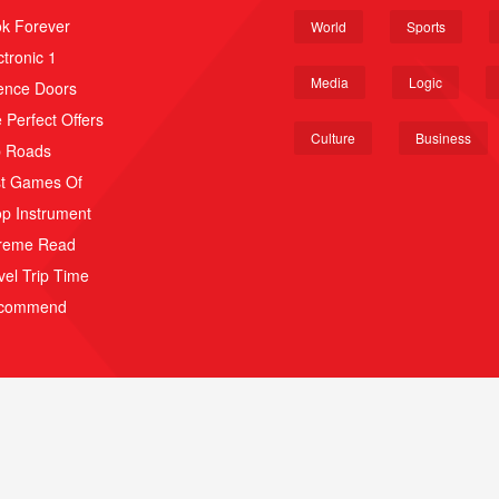
k Forever
World
Sports
ctronic 1
Media
Logic
ence Doors
 Perfect Offers
Culture
Business
p Roads
t Games Of
p Instrument
reme Read
vel Trip Time
scommend