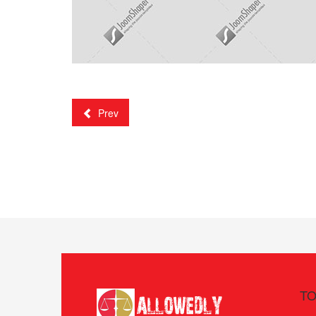
Prev
TO