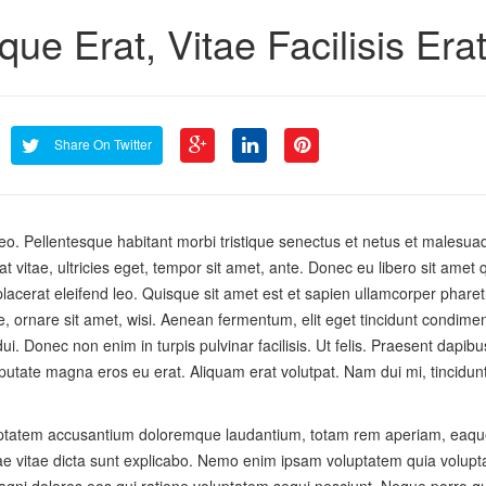
 Erat, Vitae Facilisis Era
Share On Twitter
 leo. Pellentesque habitant morbi tristique senectus et netus et malesua
t vitae, ultricies eget, tempor sit amet, ante. Donec eu libero sit amet
lacerat eleifend leo. Quisque sit amet est et sapien ullamcorper pharet
 ornare sit amet, wisi. Aenean fermentum, elit eget tincidunt condime
ui. Donec non enim in turpis pulvinar facilisis. Ut felis. Praesent dapib
putate magna eros eu erat. Aliquam erat volutpat. Nam dui mi, tincidunt
voluptatem accusantium doloremque laudantium, totam rem aperiam, eaqu
atae vitae dicta sunt explicabo. Nemo enim ipsam voluptatem quia volupta
magni dolores eos qui ratione voluptatem sequi nesciunt. Neque porro 