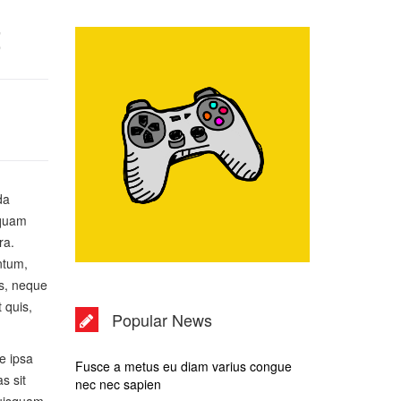
t
da
 quam
ra.
ntum,
us, neque
 quis,
Popular News
e ipsa
Fusce a metus eu diam varius congue
s sit
nec nec sapien
quisquam