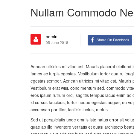
Nullam Commodo Neque
admin
Share On Facebook
05 June 2018
Aenean ultricies mi vitae est. Mauris placerat eleifend
fames ac turpis egestas. Vestibulum tortor quam, feugia
egestas semper. Aenean ultricies mi vitae est. Mauris p
Vestibulum erat wisi, condimentum sed, commodo vitae,
eros ipsum rutrum orci, sagittis tempus lacus enim ac d
id cursus faucibus, tortor neque egestas augue, eu vul
accumsan porttitor, facilisis luctus, metus
Sed ut perspiciatis unde omnis iste natus error sit 
quae ab illo inventore veritatis et quasi architecto be
aspernatur aut odit aut fugit, sed quia consequuntur 