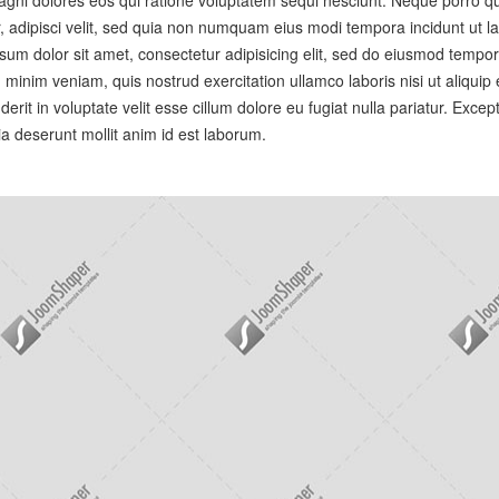
r, adipisci velit, sed quia non numquam eius modi tempora incidunt ut l
m dolor sit amet, consectetur adipisicing elit, sed do eiusmod tempor
 minim veniam, quis nostrud exercitation ullamco laboris nisi ut aliquip
it in voluptate velit esse cillum dolore eu fugiat nulla pariatur. Except
ia deserunt mollit anim id est laborum.