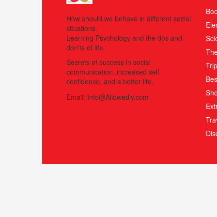
Boo
How should we behave in different social
Ele
situations.
Learning Psychology and the dos and
Sci
don'ts of life.
The
Secrets of success in social
Tri
communication, increased self-
Bes
confidence, and a better life.
Sho
Email:
Info@Allowedly.com
Ext
Tra
Di