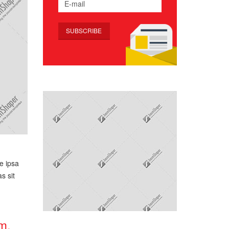
e ipsa
s sit
m,