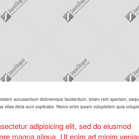
voluptatem accusantium doloremque laudantium, totam rem aperiam, eaqu
atae vitae dicta sunt explicabo. Nemo enim ipsam voluptatem quia volupta
sectetur adipisicing elit, sed do eiusmod
olore magna aliqua. Ut enim ad minim venia