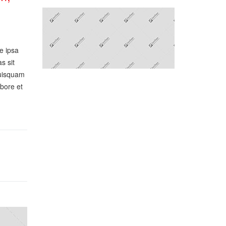
e ipsa
s sit
quisquam
abore et