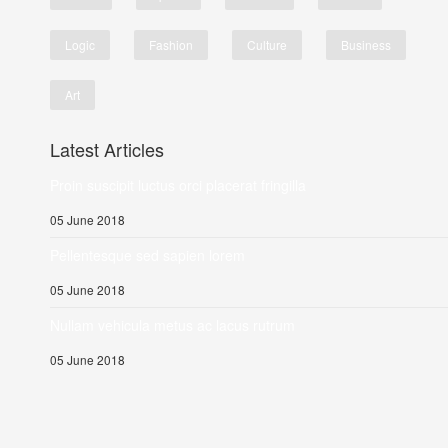
Logic
Fashion
Culture
Business
Art
Latest Articles
Proin suscipit luctus orci placerat fringilla
05 June 2018
Pellentesque sed sapien lorem
05 June 2018
Nullam vehicula metus ac lacus rutrum
05 June 2018