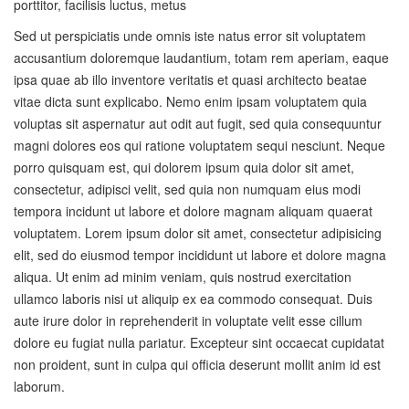
porttitor, facilisis luctus, metus
Sed ut perspiciatis unde omnis iste natus error sit voluptatem
accusantium doloremque laudantium, totam rem aperiam, eaque
ipsa quae ab illo inventore veritatis et quasi architecto beatae
vitae dicta sunt explicabo. Nemo enim ipsam voluptatem quia
voluptas sit aspernatur aut odit aut fugit, sed quia consequuntur
magni dolores eos qui ratione voluptatem sequi nesciunt. Neque
porro quisquam est, qui dolorem ipsum quia dolor sit amet,
consectetur, adipisci velit, sed quia non numquam eius modi
tempora incidunt ut labore et dolore magnam aliquam quaerat
voluptatem. Lorem ipsum dolor sit amet, consectetur adipisicing
elit, sed do eiusmod tempor incididunt ut labore et dolore magna
aliqua. Ut enim ad minim veniam, quis nostrud exercitation
ullamco laboris nisi ut aliquip ex ea commodo consequat. Duis
aute irure dolor in reprehenderit in voluptate velit esse cillum
dolore eu fugiat nulla pariatur. Excepteur sint occaecat cupidatat
non proident, sunt in culpa qui officia deserunt mollit anim id est
laborum.