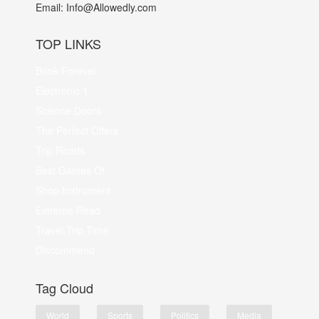
Email:
Info@Allowedly.com
TOP LINKS
Book Forever
Electronic 1
Science Doors
The Perfect Offers
Trip Roads
Best Games Of
Shop Instrument
Extreme Read
Travel Trip Time
Discommend
Tag Cloud
World
Sports
Politics
Media