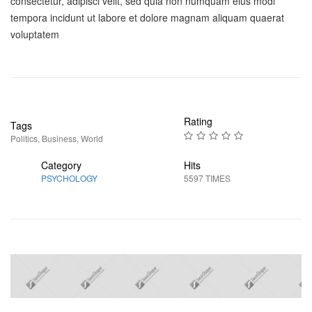
consectetur, adipisci velit, sed quia non numquam eius modi
tempora incidunt ut labore et dolore magnam aliquam quaerat
voluptatem
Rating
Tags
Politics
,
Business
,
World
Category
Hits
PSYCHOLOGY
5597 TIMES