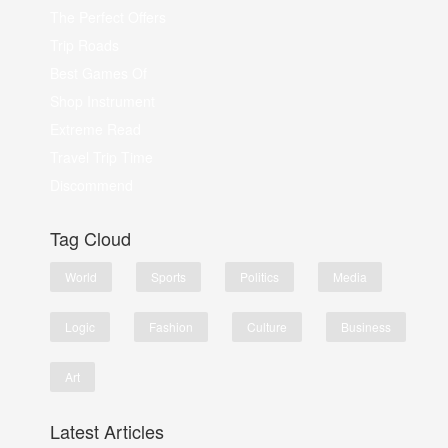
The Perfect Offers
Trip Roads
Best Games Of
Shop Instrument
Extreme Read
Travel Trip Time
Discommend
Tag Cloud
World
Sports
Politics
Media
Logic
Fashion
Culture
Business
Art
Latest Articles