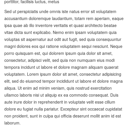
porttitor, facilisis luctus, metus
Sed ut perspiciatis unde omnis iste natus error sit voluptatem
accusantium doloremque laudantium, totam rem aperiam, eaque
ipsa quae ab illo inventore veritatis et quasi architecto beatae
vitae dicta sunt explicabo. Nemo enim ipsam voluptatem quia
voluptas sit aspernatur aut odit aut fugit, sed quia consequuntur
magni dolores eos qui ratione voluptatem sequi nesciunt. Neque
porro quisquam est, qui dolorem ipsum quia dolor sit amet,
consectetur, adipisci velit, sed quia non numquam eius modi
tempora incidunt ut labore et dolore magnam aliquam quaerat
voluptatem. Lorem ipsum dolor sit amet, consectetur adipisicing
elit, sed do eiusmod tempor incididunt ut labore et dolore magna
aliqua. Ut enim ad minim veniam, quis nostrud exercitation
ullamco laboris nisi ut aliquip ex ea commodo consequat. Duis
aute irure dolor in reprehenderit in voluptate velit esse cillum
dolore eu fugiat nulla pariatur. Excepteur sint occaecat cupidatat
non proident, sunt in culpa qui officia deserunt mollit anim id est
laborum.