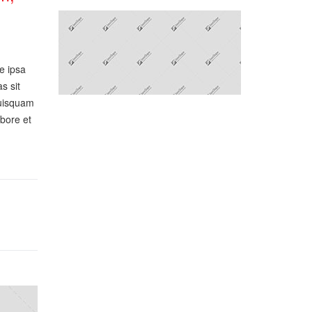
e ipsa
s sit
quisquam
abore et