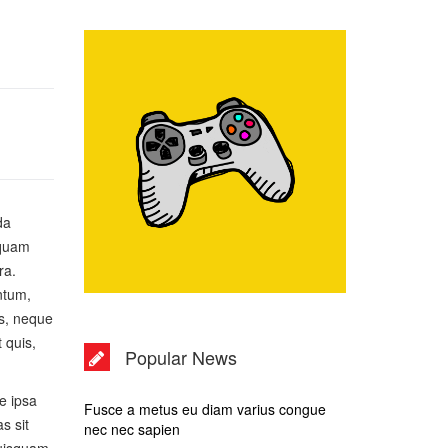
da
 quam
ra.
ntum,
us, neque
 quis,
Popular News
e ipsa
Fusce a metus eu diam varius congue
s sit
nec nec sapien
quisquam