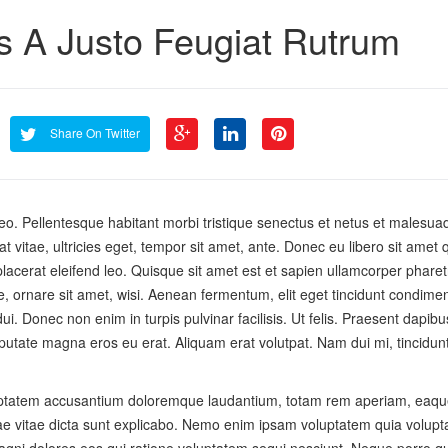
s A Justo Feugiat Rutrum
Share On Twitter
 leo. Pellentesque habitant morbi tristique senectus et netus et malesua
t vitae, ultricies eget, tempor sit amet, ante. Donec eu libero sit amet
lacerat eleifend leo. Quisque sit amet est et sapien ullamcorper pharet
 ornare sit amet, wisi. Aenean fermentum, elit eget tincidunt condime
ui. Donec non enim in turpis pulvinar facilisis. Ut felis. Praesent dapib
putate magna eros eu erat. Aliquam erat volutpat. Nam dui mi, tincidunt
voluptatem accusantium doloremque laudantium, totam rem aperiam, eaqu
atae vitae dicta sunt explicabo. Nemo enim ipsam voluptatem quia volupta
magni dolores eos qui ratione voluptatem sequi nesciunt. Neque porro 