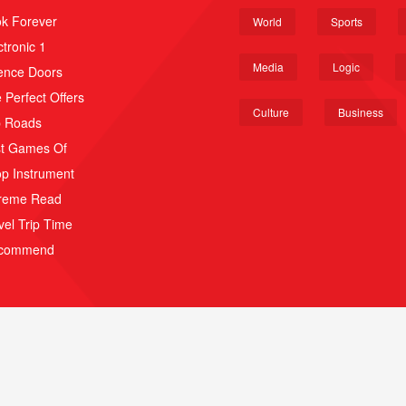
k Forever
World
Sports
ctronic 1
Media
Logic
ence Doors
 Perfect Offers
Culture
Business
p Roads
t Games Of
p Instrument
reme Read
vel Trip Time
scommend