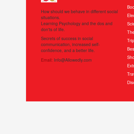
Boo
How should we behave in different social
Ele
situations.
Learning Psychology and the dos and
Sci
don'ts of life.
The
Secrets of success in social
Tri
communication, increased self-
Bes
confidence, and a better life.
Sho
Email:
Info@Allowedly.com
Ext
Tra
Di