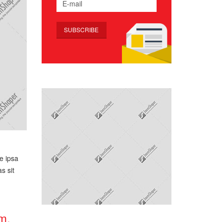
e ipsa
s sit
m,