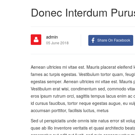
Donec Interdum Puru
admin
Share On Facebook
05 June 2018
Aenean ultricies mi vitae est. Mauris placerat eleifend
fames ac turpis egestas. Vestibulum tortor quam, feugia
egestas semper. Aenean ultricies mi vitae est. Mauris p
Vestibulum erat wisi, condimentum sed, commodo vitae,
eros ipsum rutrum orci, sagittis tempus lacus enim ac d
id cursus faucibus, tortor neque egestas augue, eu vul
accumsan porttitor, facilisis luctus, metus
Sed ut perspiciatis unde omnis iste natus error sit 
quae ab illo inventore veritatis et quasi architecto be
aspernatur aut odit aut fugit, sed quia consequuntur 