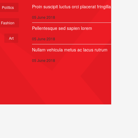
Proin suscipit luctus orci placerat fringilla
Politics
05 June 2018
Fashion
Pellentesque sed sapien lorem
Art
05 June 2018
Nullam vehicula metus ac lacus rutrum
05 June 2018