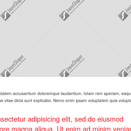
voluptatem accusantium doloremque laudantium, totam rem aperiam, eaqu
atae vitae dicta sunt explicabo. Nemo enim ipsam voluptatem quia volupta
sectetur adipisicing elit, sed do eiusmod
olore magna aliqua. Ut enim ad minim venia