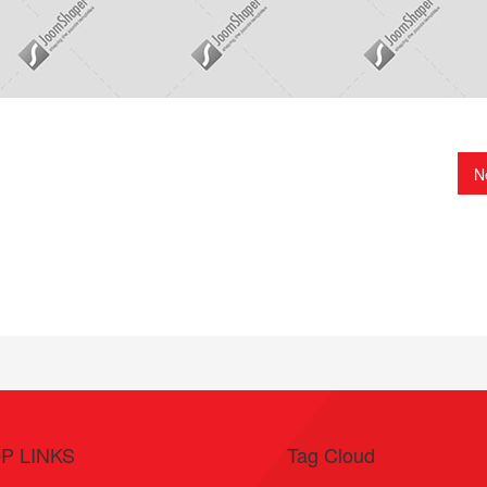
N
P LINKS
Tag Cloud