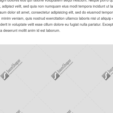
r, adipisci velit, sed quia non numquam eius modi tempora incidunt ut l
m dolor sit amet, consectetur adipisicing elit, sed do eiusmod tempor
 minim veniam, quis nostrud exercitation ullamco laboris nisi ut aliquip
it in voluptate velit esse cillum dolore eu fugiat nulla pariatur. Except
ia deserunt mollit anim id est laborum.