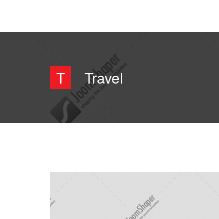
T
Travel