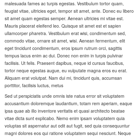
malesuada fames ac turpis egestas. Vestibulum tortor quam,
feugiat vitae, ultricies eget, tempor sit amet, ante. Donec eu libero
sit amet quam egestas semper. Aenean ultricies mi vitae est.
Mauris placerat eleifend leo. Quisque sit amet est et sapien
ullamcorper pharetra. Vestibulum erat wisi, condimentum sed,
commodo vitae, ornare sit amet, wisi. Aenean fermentum, elit
eget tincidunt condimentum, eros ipsum rutrum orci, sagittis
tempus lacus enim ac dui. Donec non enim in turpis pulvinar
facilisis. Ut felis. Praesent dapibus, neque id cursus faucibus,
tortor neque egestas augue, eu vulputate magna eros eu erat.
Aliquam erat volutpat. Nam dui mi, tincidunt quis, accumsan
porttitor, facilisis luctus, metus
Sed ut perspiciatis unde omnis iste natus error sit voluptatem
accusantium doloremque laudantium, totam rem aperiam, eaque
ipsa quae ab illo inventore veritatis et quasi architecto beatae
vitae dicta sunt explicabo. Nemo enim ipsam voluptatem quia
voluptas sit aspernatur aut odit aut fugit, sed quia consequuntur
magni dolores eos qui ratione voluptatem sequi nesciunt. Neque