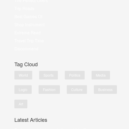
The Perfect Offers
Trip Roads
Best Games Of
Shop Instrument
Extreme Read
Travel Trip Time
Discommend
Tag Cloud
World
Sports
Politics
Media
Logic
Fashion
Culture
Business
Art
Latest Articles