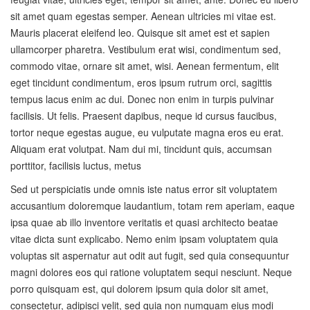
sit amet quam egestas semper. Aenean ultricies mi vitae est.
Mauris placerat eleifend leo. Quisque sit amet est et sapien
ullamcorper pharetra. Vestibulum erat wisi, condimentum sed,
commodo vitae, ornare sit amet, wisi. Aenean fermentum, elit
eget tincidunt condimentum, eros ipsum rutrum orci, sagittis
tempus lacus enim ac dui. Donec non enim in turpis pulvinar
facilisis. Ut felis. Praesent dapibus, neque id cursus faucibus,
tortor neque egestas augue, eu vulputate magna eros eu erat.
Aliquam erat volutpat. Nam dui mi, tincidunt quis, accumsan
porttitor, facilisis luctus, metus
Sed ut perspiciatis unde omnis iste natus error sit voluptatem
accusantium doloremque laudantium, totam rem aperiam, eaque
ipsa quae ab illo inventore veritatis et quasi architecto beatae
vitae dicta sunt explicabo. Nemo enim ipsam voluptatem quia
voluptas sit aspernatur aut odit aut fugit, sed quia consequuntur
magni dolores eos qui ratione voluptatem sequi nesciunt. Neque
porro quisquam est, qui dolorem ipsum quia dolor sit amet,
consectetur, adipisci velit, sed quia non numquam eius modi