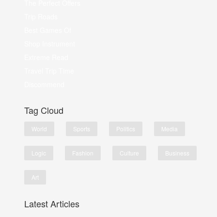
The Perfect Offers
Trip Roads
Best Games Of
Shop Instrument
Extreme Read
Travel Trip Time
Discommend
Tag Cloud
World
Sports
Politics
Media
Logic
Fashion
Culture
Business
Art
Latest Articles