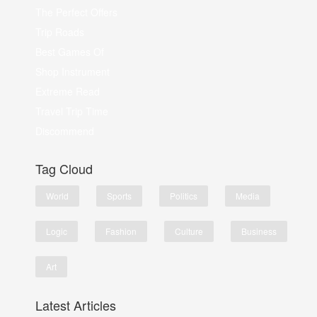
The Perfect Offers
Trip Roads
Best Games Of
Shop Instrument
Extreme Read
Travel Trip Time
Discommend
Tag Cloud
World
Sports
Politics
Media
Logic
Fashion
Culture
Business
Art
Latest Articles