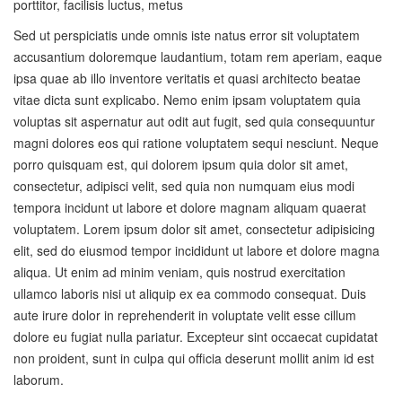
porttitor, facilisis luctus, metus
Sed ut perspiciatis unde omnis iste natus error sit voluptatem
accusantium doloremque laudantium, totam rem aperiam, eaque
ipsa quae ab illo inventore veritatis et quasi architecto beatae
vitae dicta sunt explicabo. Nemo enim ipsam voluptatem quia
voluptas sit aspernatur aut odit aut fugit, sed quia consequuntur
magni dolores eos qui ratione voluptatem sequi nesciunt. Neque
porro quisquam est, qui dolorem ipsum quia dolor sit amet,
consectetur, adipisci velit, sed quia non numquam eius modi
tempora incidunt ut labore et dolore magnam aliquam quaerat
voluptatem. Lorem ipsum dolor sit amet, consectetur adipisicing
elit, sed do eiusmod tempor incididunt ut labore et dolore magna
aliqua. Ut enim ad minim veniam, quis nostrud exercitation
ullamco laboris nisi ut aliquip ex ea commodo consequat. Duis
aute irure dolor in reprehenderit in voluptate velit esse cillum
dolore eu fugiat nulla pariatur. Excepteur sint occaecat cupidatat
non proident, sunt in culpa qui officia deserunt mollit anim id est
laborum.