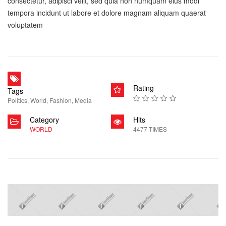
consectetur, adipisci velit, sed quia non numquam eius modi
tempora incidunt ut labore et dolore magnam aliquam quaerat
voluptatem
Rating
Tags
Politics
,
World
,
Fashion
,
Media
Category
Hits
WORLD
4477 TIMES