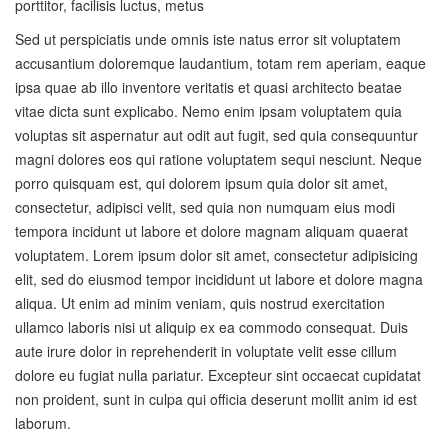
porttitor, facilisis luctus, metus
Sed ut perspiciatis unde omnis iste natus error sit voluptatem
accusantium doloremque laudantium, totam rem aperiam, eaque
ipsa quae ab illo inventore veritatis et quasi architecto beatae
vitae dicta sunt explicabo. Nemo enim ipsam voluptatem quia
voluptas sit aspernatur aut odit aut fugit, sed quia consequuntur
magni dolores eos qui ratione voluptatem sequi nesciunt. Neque
porro quisquam est, qui dolorem ipsum quia dolor sit amet,
consectetur, adipisci velit, sed quia non numquam eius modi
tempora incidunt ut labore et dolore magnam aliquam quaerat
voluptatem. Lorem ipsum dolor sit amet, consectetur adipisicing
elit, sed do eiusmod tempor incididunt ut labore et dolore magna
aliqua. Ut enim ad minim veniam, quis nostrud exercitation
ullamco laboris nisi ut aliquip ex ea commodo consequat. Duis
aute irure dolor in reprehenderit in voluptate velit esse cillum
dolore eu fugiat nulla pariatur. Excepteur sint occaecat cupidatat
non proident, sunt in culpa qui officia deserunt mollit anim id est
laborum.