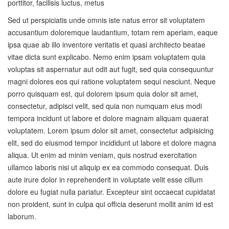
porttitor, facilisis luctus, metus
Sed ut perspiciatis unde omnis iste natus error sit voluptatem
accusantium doloremque laudantium, totam rem aperiam, eaque
ipsa quae ab illo inventore veritatis et quasi architecto beatae
vitae dicta sunt explicabo. Nemo enim ipsam voluptatem quia
voluptas sit aspernatur aut odit aut fugit, sed quia consequuntur
magni dolores eos qui ratione voluptatem sequi nesciunt. Neque
porro quisquam est, qui dolorem ipsum quia dolor sit amet,
consectetur, adipisci velit, sed quia non numquam eius modi
tempora incidunt ut labore et dolore magnam aliquam quaerat
voluptatem. Lorem ipsum dolor sit amet, consectetur adipisicing
elit, sed do eiusmod tempor incididunt ut labore et dolore magna
aliqua. Ut enim ad minim veniam, quis nostrud exercitation
ullamco laboris nisi ut aliquip ex ea commodo consequat. Duis
aute irure dolor in reprehenderit in voluptate velit esse cillum
dolore eu fugiat nulla pariatur. Excepteur sint occaecat cupidatat
non proident, sunt in culpa qui officia deserunt mollit anim id est
laborum.