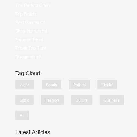
The Perfect Offers
Trip Roads
Best Games Of
Shop Instrument
Extreme Read
Travel Trip Time
Discommend
Tag Cloud
World
Sports
Politics
Media
Logic
Fashion
Culture
Business
Art
Latest Articles