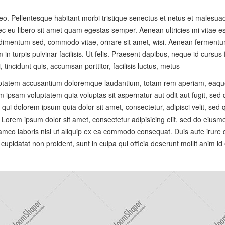
 leo. Pellentesque habitant morbi tristique senectus et netus et malesu
onec eu libero sit amet quam egestas semper. Aenean ultricies mi vitae es
ndimentum sed, commodo vitae, ornare sit amet, wisi. Aenean fermentum
 in turpis pulvinar facilisis. Ut felis. Praesent dapibus, neque id cursu
incidunt quis, accumsan porttitor, facilisis luctus, metus
luptatem accusantium doloremque laudantium, totam rem aperiam, eaque i
m ipsam voluptatem quia voluptas sit aspernatur aut odit aut fugit, se
qui dolorem ipsum quia dolor sit amet, consectetur, adipisci velit, se
orem ipsum dolor sit amet, consectetur adipisicing elit, sed do eiusmo
mco laboris nisi ut aliquip ex ea commodo consequat. Duis aute irure do
 cupidatat non proident, sunt in culpa qui officia deserunt mollit anim id