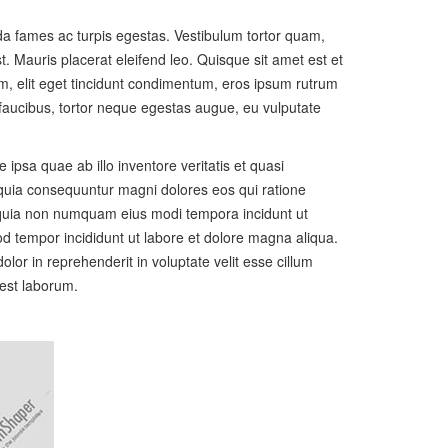
ada fames ac turpis egestas. Vestibulum tortor quam,
t. Mauris placerat eleifend leo. Quisque sit amet est et
, elit eget tincidunt condimentum, eros ipsum rutrum
s faucibus, tortor neque egestas augue, eu vulputate
psa quae ab illo inventore veritatis et quasi
d quia consequuntur magni dolores eos qui ratione
d quia non numquam eius modi tempora incidunt ut
d tempor incididunt ut labore et dolore magna aliqua.
lor in reprehenderit in voluptate velit esse cillum
 est laborum.