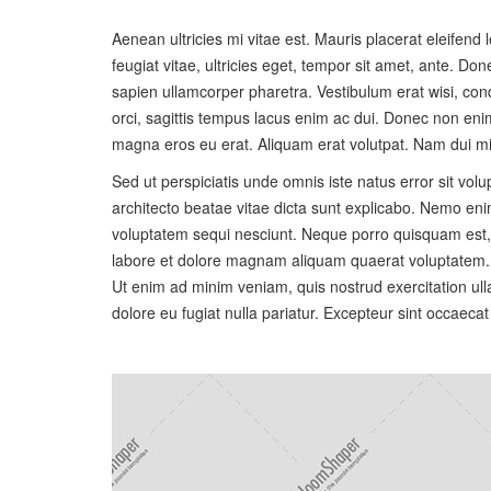
Aenean ultricies mi vitae est. Mauris placerat eleifend
feugiat vitae, ultricies eget, tempor sit amet, ante. D
sapien ullamcorper pharetra. Vestibulum erat wisi, co
orci, sagittis tempus lacus enim ac dui. Donec non enim
magna eros eu erat. Aliquam erat volutpat. Nam dui mi, t
Sed ut perspiciatis unde omnis iste natus error sit vo
architecto beatae vitae dicta sunt explicabo. Nemo eni
voluptatem sequi nesciunt. Neque porro quisquam est, 
labore et dolore magnam aliquam quaerat voluptatem. L
Ut enim ad minim veniam, quis nostrud exercitation ulla
dolore eu fugiat nulla pariatur. Excepteur sint occaecat