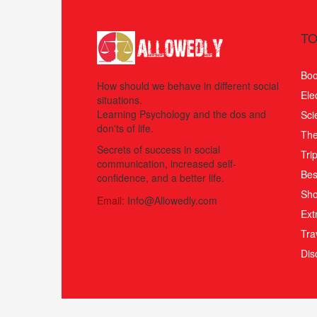
TO
Boo
How should we behave in different social
Ele
situations.
Learning Psychology and the dos and
Sci
don'ts of life.
The
Secrets of success in social
Tri
communication, increased self-
Bes
confidence, and a better life.
Sho
Email:
Info@Allowedly.com
Ext
Tra
Di