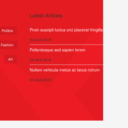
Latest Articles
Proin suscipit luctus orci placerat fringilla
Politics
05 June 2018
Fashion
Pellentesque sed sapien lorem
Art
05 June 2018
Nullam vehicula metus ac lacus rutrum
05 June 2018