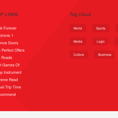
P LINKS
Tag Cloud
k Forever
World
Sports
ctronic 1
Media
Logic
ence Doors
 Perfect Offers
Culture
Business
p Roads
t Games Of
p Instrument
reme Read
vel Trip Time
scommend